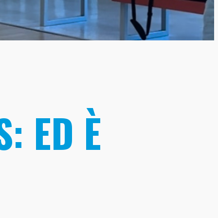
: ED È