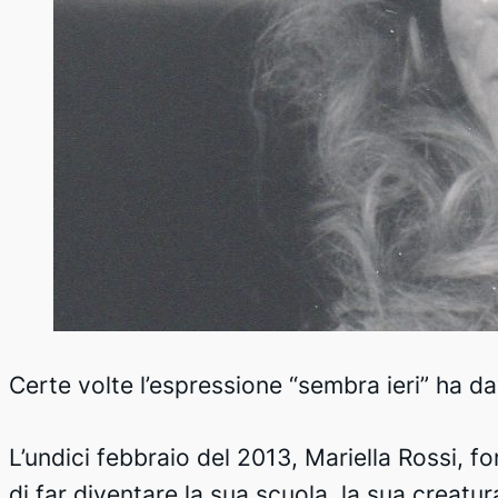
Certe volte l’espressione “sembra ieri” ha 
L’undici febbraio del 2013, Mariella Rossi, fon
di far diventare la sua scuola, la sua creatu