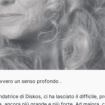
davvero un senso profondo .
datrice di Diskos, ci ha lasciato il difficile,
ra, ancora più grande e più forte.
Ad maiora
, 