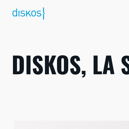
Vai
al
contenuto
DISKOS, LA 